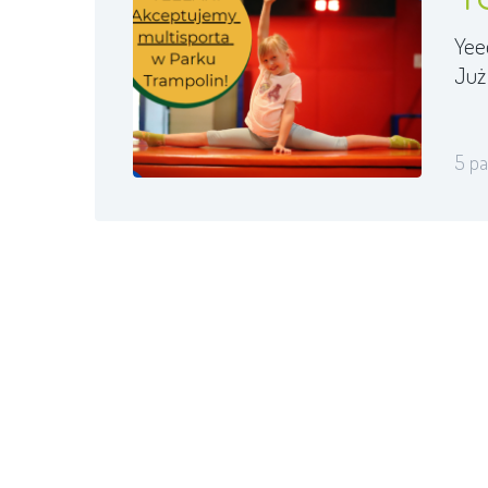
Yee
Już 
5 pa