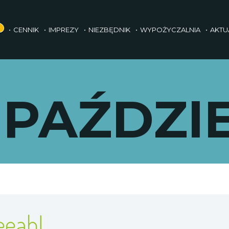
CENNIK
IMPREZY
NIEZBĘDNIK
WYPOŻYCZALNIA
AKTU
 PAŹDZI
eeah!